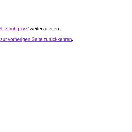
eft-zfhnbg.xyz/
weiterzuleiten.
u
zur vorherigen Seite zurückkehren
.