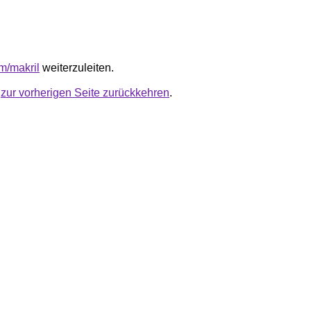
y/m/makril
weiterzuleiten.
u
zur vorherigen Seite zurückkehren
.