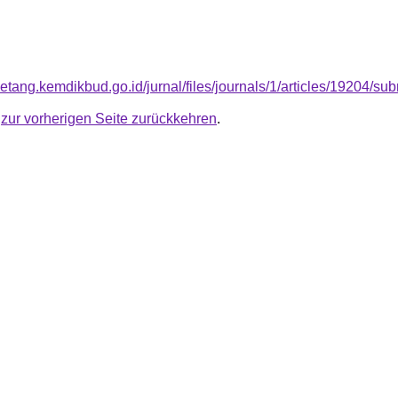
betang.kemdikbud.go.id/jurnal/files/journals/1/articles/19204/
u
zur vorherigen Seite zurückkehren
.