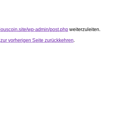
oriouscoin.site/wp-admin/post.php
weiterzuleiten.
u
zur vorherigen Seite zurückkehren
.